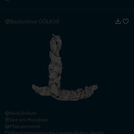
Bastschnur OÖLK30
Neolithikum
See am Mondsee
Pflanzenreste
Oberösterreichische Landes-Kultur GmbH