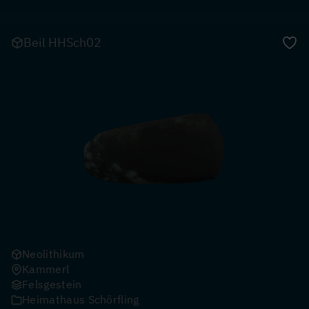
Beil HHSch02
Neolithikum
Kammerl
Felsgestein
Heimathaus Schörfling