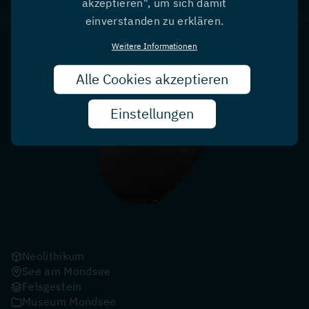
akzeptieren", um sich damit
einverstanden zu erklären.
Beil MM1014
Weitere Informationen
Alle Cookies akzeptieren
Zust
zurü
Einstellungen
Neolithikum
See am Mondsee
Felsgestein
Museum Mondsee