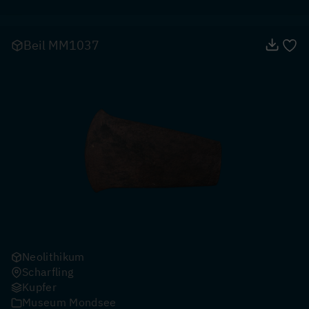
Beil MM1037
Neolithikum
Scharfling
Kupfer
Museum Mondsee