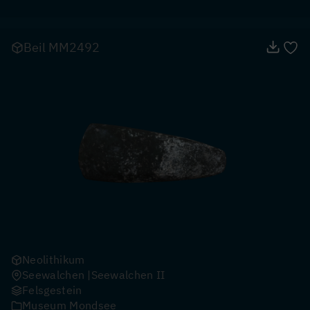
Beil MM2492
Neolithikum
Seewalchen
Seewalchen II
Felsgestein
Museum Mondsee