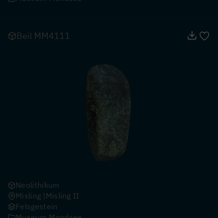
Beil MM4111
Neolithikum
Misling
Misling II
Felsgestein
Museum Mondsee