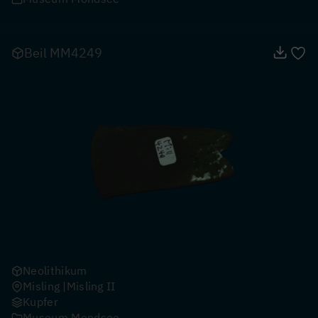
Beil MM4249
Neolithikum
Misling
Misling II
Kupfer
Museum Mondsee