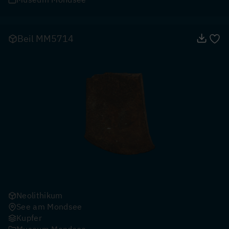
Beil MM5714
Neolithikum
See am Mondsee
Kupfer