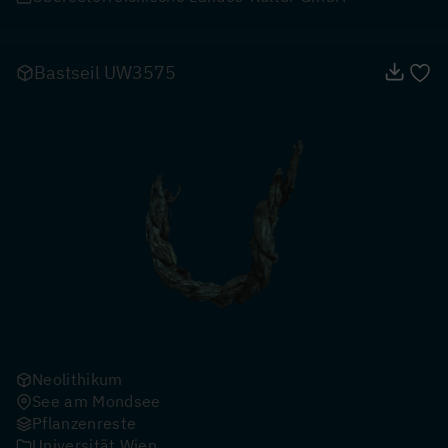
Bastseil UW3575
Neolithikum
See am Mondsee
Pflanzenreste
Universität Wien