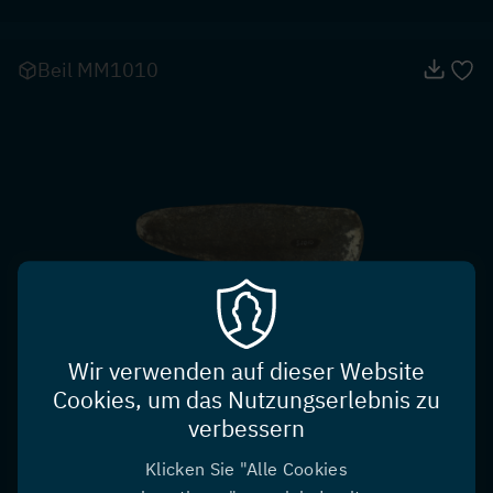
Beil MM1010
Wir verwenden auf dieser Website
Cookies, um das Nutzungserlebnis zu
Neolithikum
verbessern
See am Mondsee
Felsgestein
Klicken Sie "Alle Cookies
Museum Mondsee