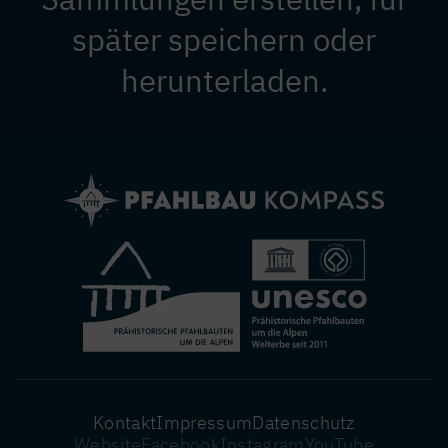
später speichern oder
herunterladen.
Kontakt
Impressum
Datenschutz
Fußzeile
Website
Facebook
Instagram
YouTube
Social