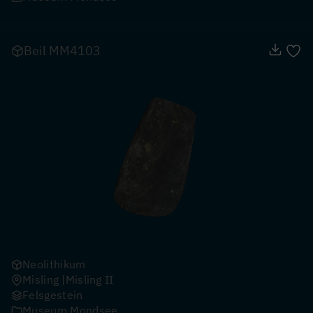
Beil MM4103
Neolithikum
Misling
Misling II
Felsgestein
Museum Mondsee