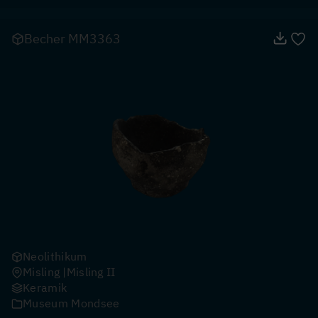
Becher MM3363
Neolithikum
Misling
Misling II
Keramik
Museum Mondsee