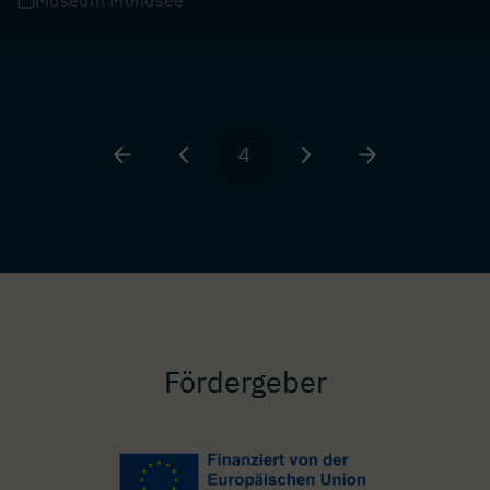
Museum Mondsee
Seitennummerierung
4
Erste
Vorherige
Seite
Nächste
Letzte
Seite
Seite
Seite
Seite
Fördergeber
Image