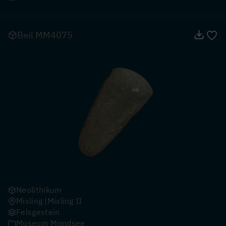
Beil MM4075
Neolithikum
Misling
Misling II
Felsgestein
Museum Mondsee