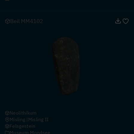
Beil MM4102
Neolithikum
Misling
Misling II
Felsgestein
Museum Mondsee