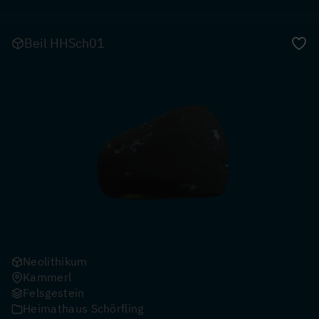
Beil HHSch01
Neolithikum
Kammerl
Felsgestein
Heimathaus Schörfling