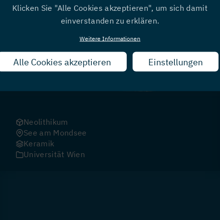
Klicken Sie "Alle Cookies akzeptieren", um sich damit
einverstanden zu erklären.
Weitere Informationen
Alle Cookies akzeptieren
Zustimmung
Einstellungen
zurückziehen
Neolithikum
See am Mondsee
Keramik
Universität Wien