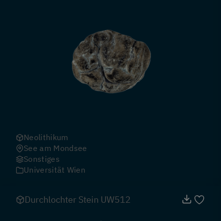
Neolithikum
See am Mondsee
Sonstiges
Universität Wien
Durchlochter Stein UW512