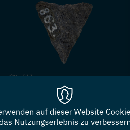
Neolithikum
See am Mondsee
Felsgestein
Universität Wien
erwenden auf dieser Website Cooki
Tasse UW1533
das Nutzungserlebnis zu verbesser