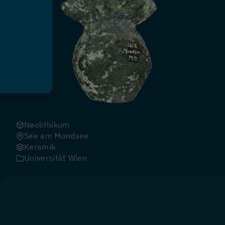
Neolithikum
See am Mondsee
Keramik
Universität Wien