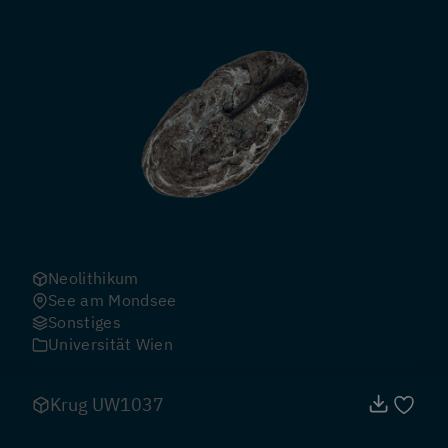
Neolithikum
See am Mondsee
Sonstiges
Universität Wien
Krug UW1037