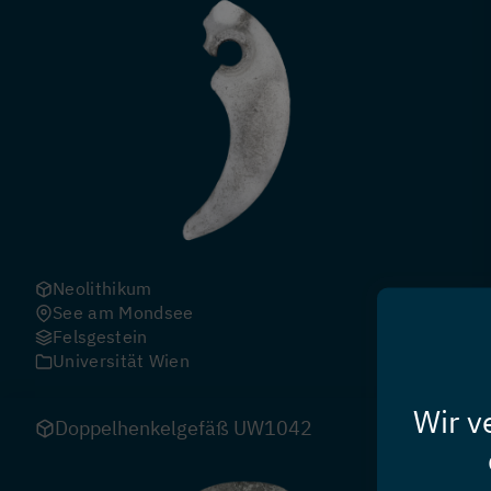
Neolithikum
See am Mondsee
Felsgestein
Universität Wien
Wir v
Doppelhenkelgefäß UW1042