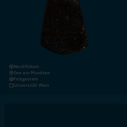
Neolithikum
See am Mondsee
Felsgestein
Universität Wien