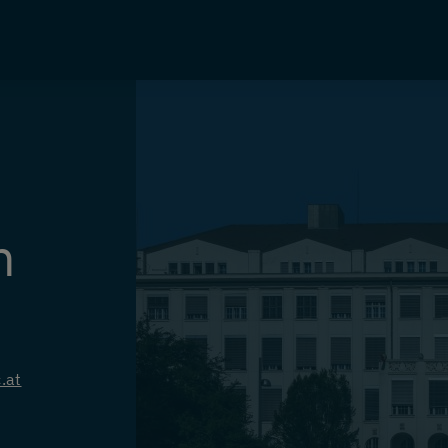
n
.at