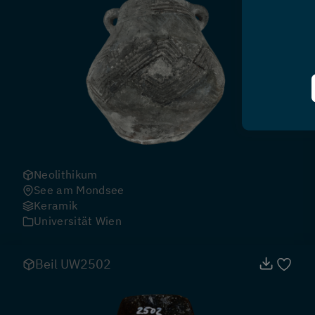
Neolithikum
See am Mondsee
Keramik
Universität Wien
Beil UW2502