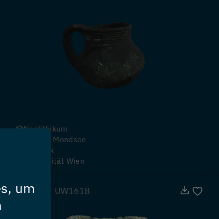
Neolithikum
See am Mondsee
Keramik
Universität Wien
es, um
Becher UW1618
n