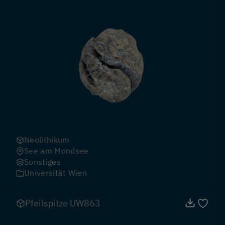
Neolithikum
See am Mondsee
Sonstiges
Universität Wien
Pfeilspitze UW863