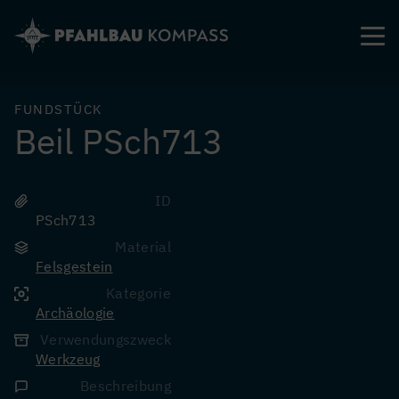
Direkt
zum
Inhalt
FUNDSTÜCK
Beil PSch713
ID
PSch713
Material
Felsgestein
Kategorie
Archäologie
Verwendungszweck
Werkzeug
Beschreibung