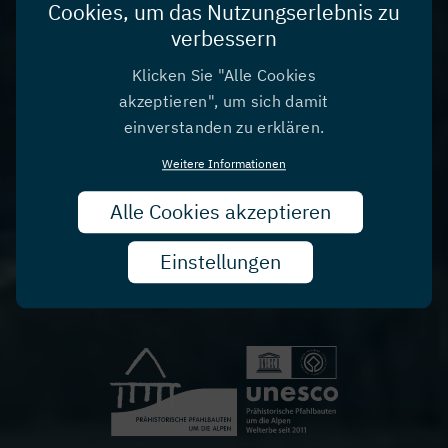
und überall zugänglich.
Cookies, um das Nutzungserlebnis zu
verbessern
→ Suche
deine
Klicken Sie "Alle Cookies
Favoriten.
akzeptieren", um sich damit
einverstanden zu erklären.
Weitere Informationen
Die schönsten und wichtigsten Fundstücke der
österreichischen Pfahlbauten sind hier als 3D-
Alle Cookies akzeptieren
Zust
Modelle verfügbar. Erfahre mehr über die Funde,
zurü
die Fundstellen und die Sammlungen mit den
Einstellungen
Originalen.
Image