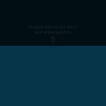
TAUCHE EIN IN DIE WELT
DER PFAHLBAUTEN
29 Fundstellen
Die Pfahlbausiedlungen in den Seen Oberösterreichs
und Kärntens sind wichtige Zeugnisse der ersten
Siedler:innen.
→ Entdecke alle Fundstellen