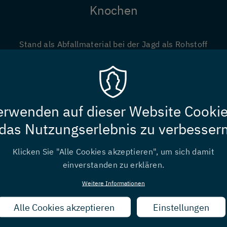
Knochen
Stand als Abfallmaterial bei der Jagd als Rohstoff
schon immer zur Verfügung und wurde durch die
gesamte Urgeschichte zur Herstellung von
Werkzeugen, Schmuck und Alltagsgegenständen
verwendet.
erwenden auf dieser Website Cooki
das Nutzungserlebnis zu verbesser
Klicken Sie "Alle Cookies akzeptieren", um sich damit
einverstanden zu erklären.
Weitere Informationen
Alle Cookies akzeptieren
Zustimmung
Einstellungen
zurückziehen