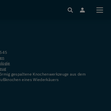
Sie sind nicht angemeldet
Anmelden
Registrieren
545
en
Passwort zurücksetzen
ologie
eug
förmig gespaltene Knochenwerkzeuge aus dem
lfußknochen eines Wiederkäuers