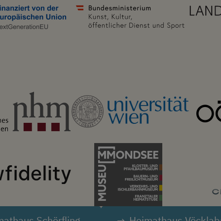
Image
Image
Image
Image
athaus Schörfling
Heimathaus Vöcklab