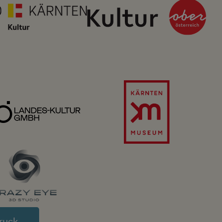
Image
ruck