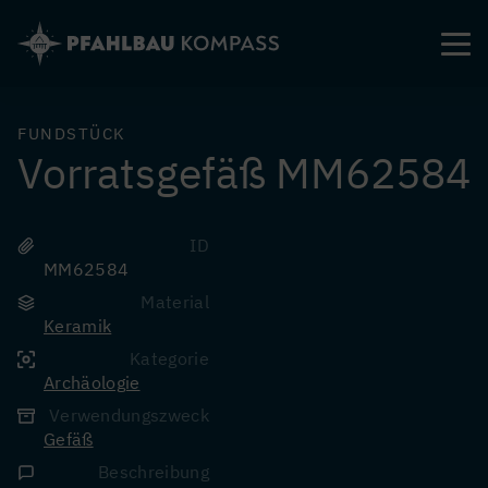
Direkt
zum
Inhalt
FUNDSTÜCK
Vorratsgefäß MM62584
ID
MM62584
Material
Keramik
Kategorie
Archäologie
Verwendungszweck
Gefäß
Beschreibung