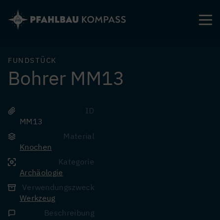
Direkt
zum
Inhalt
FUNDSTÜCK
Bohrer MM13
ID
MM13
Material
Knochen
Kategorie
Archäologie
Verwendungszweck
Werkzeug
Beschreibung