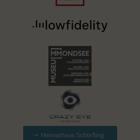
Image
Image
Image
Heimathaus Schörfling