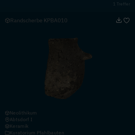
1 Treffer
Randscherbe KPBA010
Neolithikum
Abtsdorf I
Keramik
Kuratorium Pfahlbauten