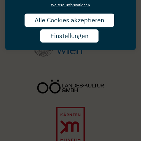
Weitere Informationen
Alle Cookies akzeptieren
Zust
zurü
Image
Einstellungen
Image
Image