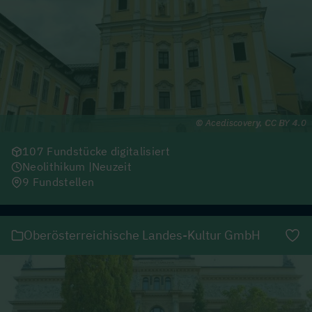
Acediscovery, CC BY 4.0
107 Fundstücke digitalisiert
Neolithikum
Neuzeit
9 Fundstellen
Oberösterreichische Landes-Kultur GmbH