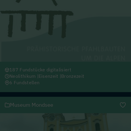
187 Fundstücke digitalisiert
Neolithikum
Eisenzeit
Bronzezeit
6 Fundstellen
Museum Mondsee