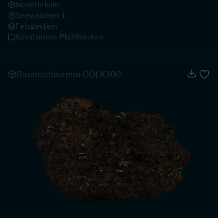
Neolithikum
Seewalchen I
Felsgestein
Kuratorium Pfahlbauten
Baumschwamm OÖLK300