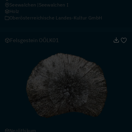
Seewalchen
Seewalchen I
Holz
Oberösterreichische Landes-Kultur GmbH
Felsgestein OÖLK01
Neolithikum