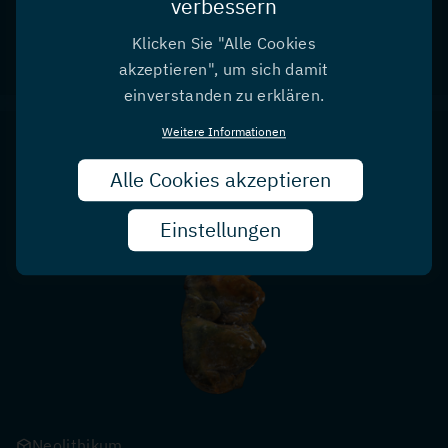
verbessern
Seewalchen
Seewalchen I
Pflanzenreste
Klicken Sie "Alle Cookies
Oberösterreichische Landes-Kultur GmbH
akzeptieren", um sich damit
einverstanden zu erklären.
Weitere Informationen
Zahn MM2463
Alle Cookies akzeptieren
Zust
zurü
Einstellungen
Neolithikum