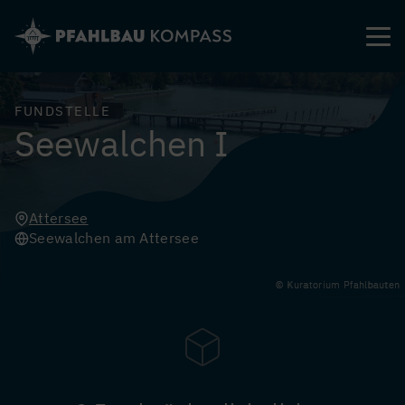
Direkt
zum
Inhalt
FUNDSTELLE
Seewalchen I
Attersee
Seewalchen am Attersee
Kuratorium Pfahlbauten