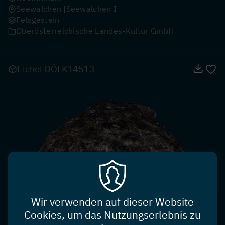
Seewalchen
Seewalchen I
Felsgestein
Oberösterreichische Landes-Kultur GmbH
Eichel OÖLK14513
Wir verwenden auf dieser Website
Cookies, um das Nutzungserlebnis zu
Neolithikum