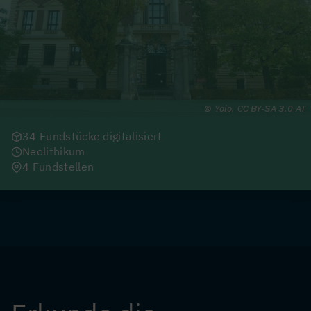
Yolo, CC BY-SA 3.0 AT
34 Fundstücke digitalisiert
Neolithikum
4 Fundstellen